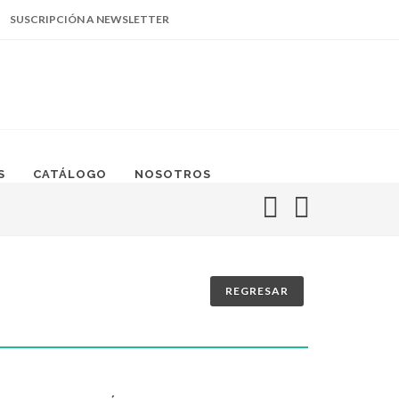
SUSCRIPCIÓN A NEWSLETTER
Facebook
Instagram
Linked
669.105.5140
In
S
CATÁLOGO
NOSOTROS
REGRESAR