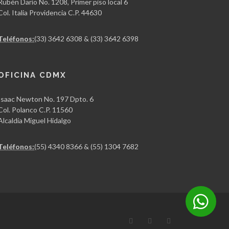
Rubén Darío No. 1208, Primer piso local 6
Col. Italia Providencia C.P. 44630
Teléfonos:
(33) 3642 6308 & (33) 3642 6398
OFICINA CDMX
Isaac Newton No. 197 Dpto. 6
Col. Polanco C.P. 11560
Alcaldía Miguel Hidalgo
Teléfonos:
(55) 4340 8366 & (55) 1304 7682