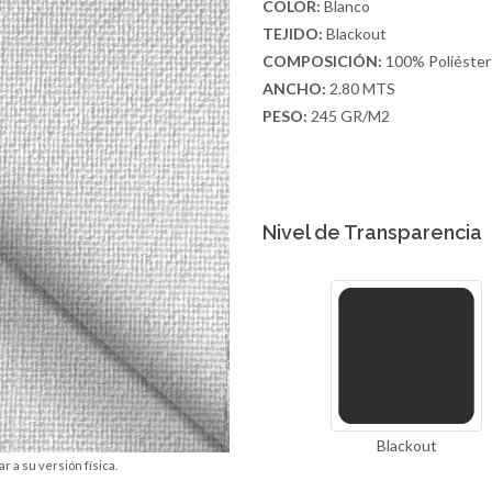
COLOR:
Blanco
TEJIDO:
Blackout
COMPOSICIÓN:
100% Poliéster
ANCHO:
2.80 MTS
PESO:
245 GR/M2
Nivel de Transparencia
Blackout
r a su versión física.