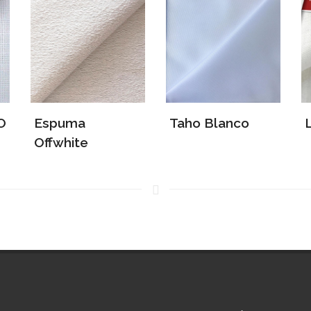
O
Espuma
Taho Blanco
Offwhite