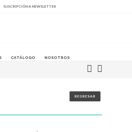
SUSCRIPCIÓN A NEWSLETTER
Facebook
Instagram
Linked
669.105.5140
In
S
CATÁLOGO
NOSOTROS
REGRESAR