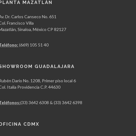
PLANTA MAZATLÁN
Av. Dr. Carlos Canseco No. 651
Col. Francisco Villa
Mazatlán, Sinaloa, México CP 82127
Teléfono:
(669) 105 51 40
SHOWROOM GUADALAJARA
Rubén Darío No. 1208, Primer piso local 6
Col. Italia Providencia C.P. 44630
Teléfonos:
(33) 3642 6308 & (33) 3642 6398
OFICINA CDMX