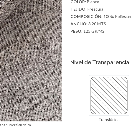
COLOR:
Blanco
TEJIDO:
Frescura
COMPOSICIÓN:
100% Poliéster
ANCHO:
3.20 MTS
PESO:
125 GR/M2
Nivel de Transparencia
Translúcida
r a su versión física.